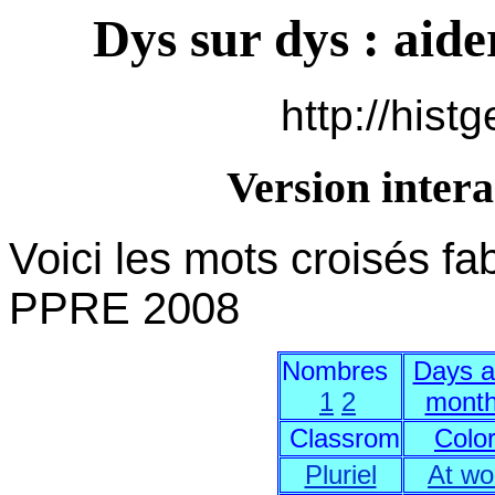
Dys sur dys : aide
http://hist
Version intera
Voici les mots croisés fa
PPRE 2008
Nombres
Days 
1
2
mont
Classrom
Colo
Pluriel
At wo