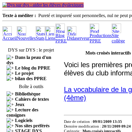
Texte à méditer :
Pureté et impureté sont personnelles, nul ne peut 
Blog
Productions
Site
Accueil
Nouvelles
Stats
Liens
Didaserveur
PPRE
PPRE
collège
DYS sur DYS : le projet
Mots croisés interactifs
Dans la peau d'un
dys
Voici les premières p
Le blog du PPRE
élèves du club informa
Le projet
bilan des PPRE
Boîte à outils
La vocabulaire de la 
Bibliothèque
(4ème)
Cahiers de textes
Jeux
Lecture des
consignes
Logiciels
Date de création :
09/01/2009 13:35
Nos sites préférés
Dernière modification :
20/11/2009 09:24
STAGE DYS
Catégorie :
Mots croisés interactifs