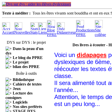
Texte à méditer :
Tous les êtres vivants sont bouddha et ont en eux
Blog
Productions
Site
Accueil
Nouvelles
Stats
Liens
Didaserveur
PPRE
PPRE
collège
DYS sur DYS : le projet
Des livres à écouter - H
Dans la peau d'un
dys
Voici un
didapages
p
Le blog du PPRE
dyslexiques de 6ème,
Le projet
bilan des PPRE
réécouter les textes é
Boîte à outils
classe.
Bibliothèque
Il sera alimenté tout 
Cahiers de textes
Jeux
l'année...
Lecture des
Attention, le temps d
consignes
Logiciels
est un peu long...
Nos sites préférés
STAGE DYS